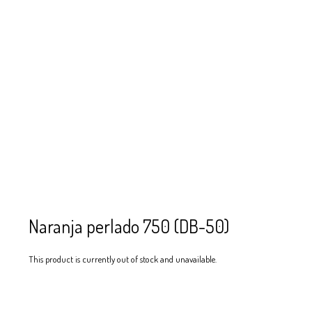
SE USAN PARA
MOSTACILLA?
CURSOS
BISUTERÍA Y
JOYERÍA
Naranja perlado 750 (DB-50)
This product is currently out of stock and unavailable.