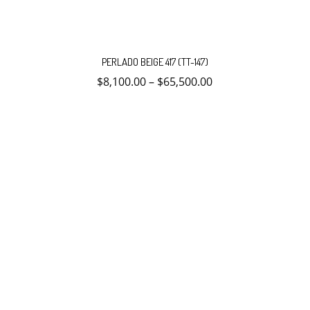
Este
producto
PERLADO BEIGE 417 (TT-147)
tiene
múltiples
$
8,100.00
–
$
65,500.00
variantes.
Las
opciones
se
pueden
elegir
en
la
página
de
producto