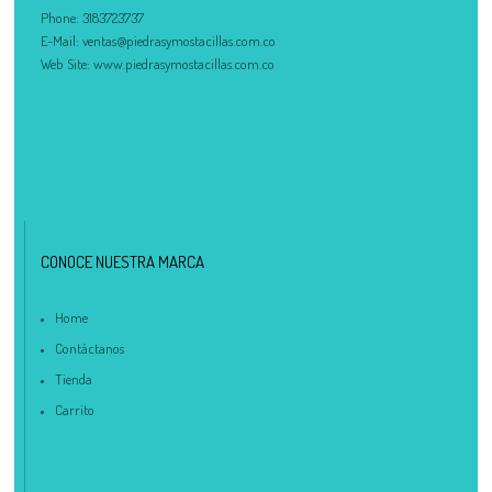
Phone:
3183723737
E-Mail:
ventas@piedrasymostacillas.com.co
Web Site:
www.piedrasymostacillas.com.co
CONOCE NUESTRA MARCA
Home
Contáctanos
Tienda
Carrito