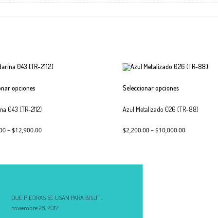
Este
Este
onar opciones
Seleccionar opciones
producto
producto
tiene
tiene
na 043 (TR-2112)
múltiples
Azul Metalizado 026 (TR-88)
múltiples
variantes.
variantes.
Las
Las
00
–
$
12,900.00
$
2,200.00
–
$
10,000.00
opciones
opciones
se
se
pueden
pueden
elegir
elegir
en
en
la
la
página
página
QUE PIEDRAS SE USAN PARA BISUT...
de
de
noviembre 26, 2017
producto
producto