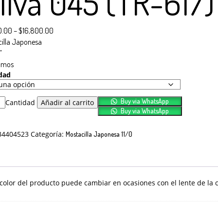
liva 045 (TR-617)
0.00
–
$
16,800.00
cilla Japonesa
”
amos
dad
Buy via WhatsApp
Cantidad
Añadir al carrito
Buy via WhatsApp
34404523
Categoría:
Mostacilla Japonesa 11/0
olor del producto puede cambiar en ocasiones con el lente de la 
el pago del pedido se realiza por transferencia.