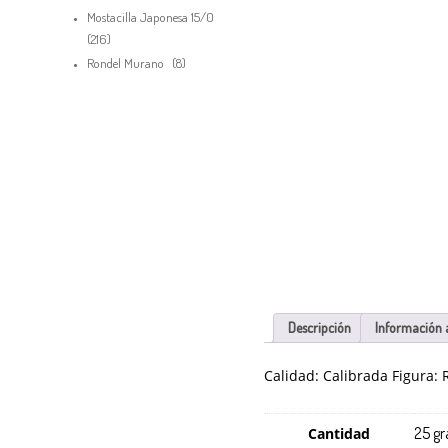
productos
Mostacilla Japonesa 15/0
216
216
productos
8
Rondel Murano
8
productos
Descripción
Información 
Calidad: Calibrada Figura:
Debes hacer un pedido minimo de
pa
$
50,000.00
25 gr
Cantidad