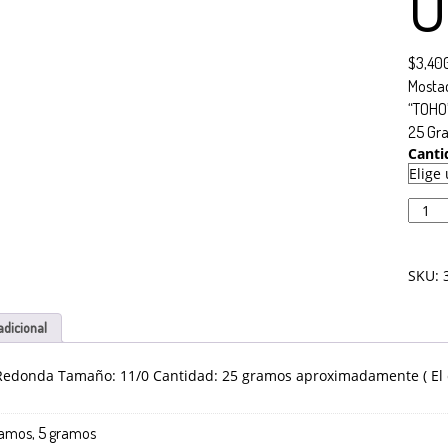
O
$
3,40
Mosta
“TOHO
25 Gr
Canti
SKU:
adicional
 Redonda Tamaño: 11/0 Cantidad: 25 gramos aproximadamente ( El c
No hay productos en el carrito.
ra realizar tu compra, tu pedido actual es de
. Recuerda que 
$
0.00
amos, 5 gramos