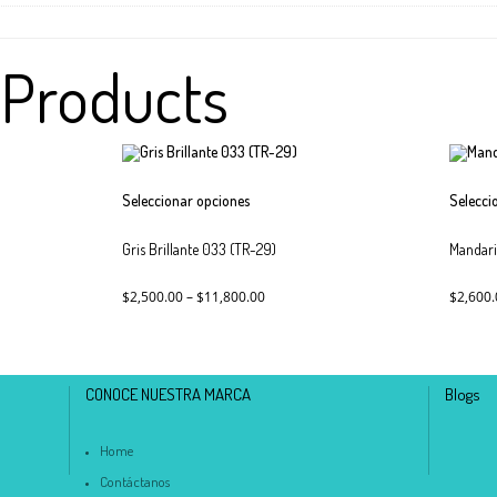
 Products
Este
Seleccionar opciones
Selecci
producto
tiene
Gris Brillante 033 (TR-29)
múltiples
Mandari
variantes.
Las
$
2,500.00
–
$
11,800.00
$
2,600.
opciones
se
pueden
elegir
CONOCE NUESTRA MARCA
Blogs
en
la
página
Home
de
producto
Contáctanos