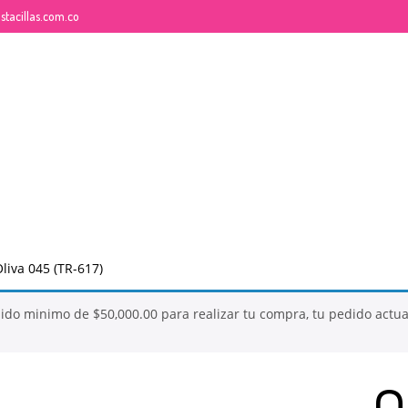
tacillas.com.co
26
26
QUE ES LA MOSTACILLA?
NOVIEMBRE
NOVI
2017
2017
liva 045 (TR-617)
dido minimo de
$
50,000.00
para realizar tu compra, tu pedido actu