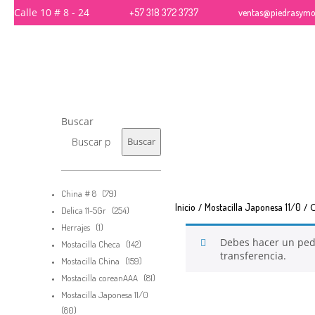
Calle 10 # 8 - 24
+57 318 372 3737
ventas@piedrasymos
26
Buscar
QUE PIEDRAS SE USAN
NOVIEMBRE
PARA BISUTERÍA Y JOYERÍA
2017
Buscar
79
China # 8
79
productos
/
/ O
Inicio
Mostacilla Japonesa 11/0
254
Delica 11-5Gr
254
productos
1
Herrajes
1
producto
Debes hacer un pe
142
Mostacilla Checa
142
transferencia.
productos
159
Mostacilla China
159
productos
81
Mostacilla coreanAAA
81
productos
Mostacilla Japonesa 11/0
80
80