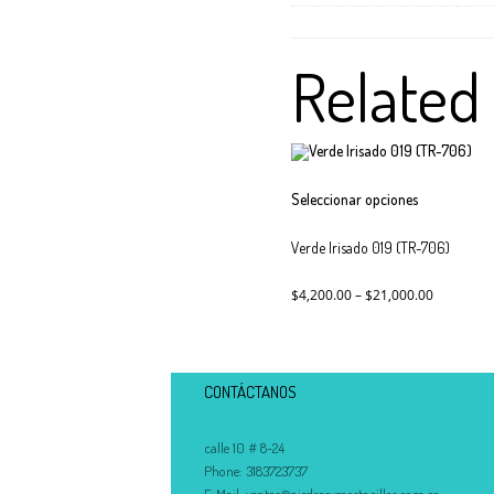
Related
Este
Seleccionar opciones
producto
tiene
Verde Irisado 019 (TR-706)
múltiples
variantes.
Las
$
4,200.00
–
$
21,000.00
opciones
se
pueden
elegir
CONTÁCTANOS
en
la
página
calle 10 # 8-24
de
Phone:
3183723737
producto
E-Mail:
ventas@piedrasymostacillas.com.co