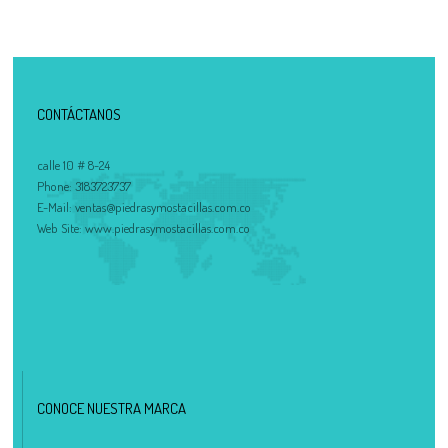
CONTÁCTANOS
calle 10 # 8-24
Phone:
3183723737
E-Mail:
ventas@piedrasymostacillas.com.co
Web Site:
www.piedrasymostacillas.com.co
CONOCE NUESTRA MARCA