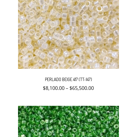
Este
producto
PERLADO BEIGE 417 (TT-147)
tiene
múltiples
$
8,100.00
–
$
65,500.00
variantes.
Las
opciones
se
pueden
elegir
en
la
página
de