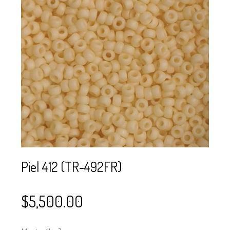
SE USAN PARA
MOSTACILLA?
CURSOS
BISUTERÍA Y
JOYERÍA
Piel 412 (TR-492FR)
$
5,500.00