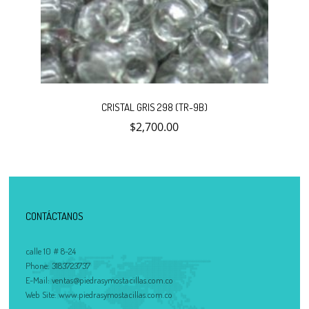
CRISTAL GRIS 298 (TR-9B)
$
2,700.00
CONTÁCTANOS
calle 10 # 8-24
Phone:
3183723737
E-Mail:
ventas@piedrasymostacillas.com.co
Web Site:
www.piedrasymostacillas.com.co