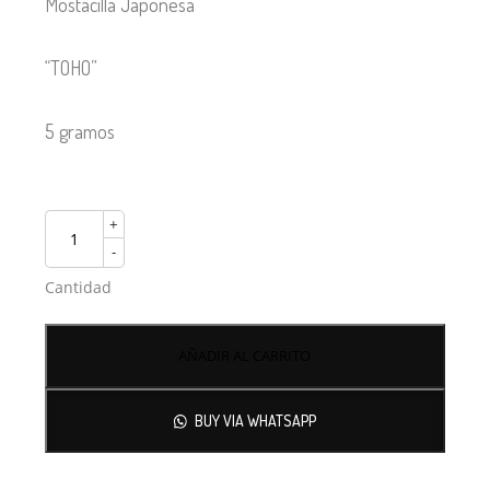
Mostacilla Japonesa
“TOHO”
5 gramos
+
-
Cantidad
AÑADIR AL CARRITO
BUY VIA WHATSAPP