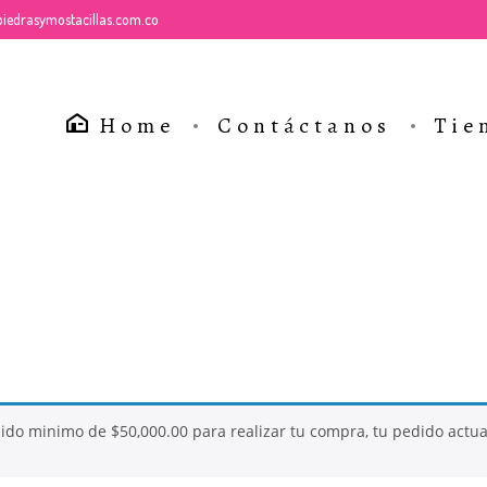
iedrasymostacillas.com.co
Home
Contáctanos
Tie
26
26
dido minimo de
$
50,000.00
para realizar tu compra, tu pedido actu
QUE ES LA
NOVIEMBRE
NOVIEMBR
MOSTACILLA?
2017
2017