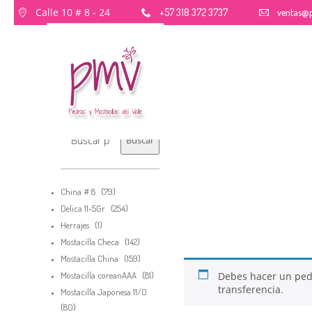
Calle 10 # 8 - 24
+57 318 372 3737
ventas@p
Buscar
Buscar
79
China # 8
79
productos
254
Delica 11-5Gr
254
productos
1
Herrajes
1
producto
142
Mostacilla Checa
142
productos
159
Mostacilla China
159
26
productos
81
Mostacilla coreanAAA
81
Debes hacer un pe
productos
transferencia.
QUE PIEDRAS SE
Mostacilla Japonesa 11/0
NOVIEMBRE
USAN PARA
80
80
2017