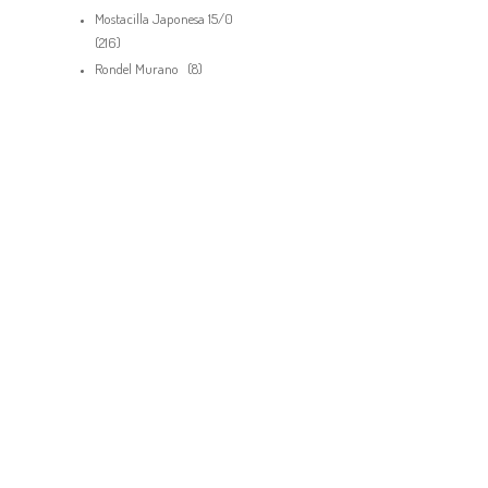
BISUTERÍA Y
productos
Mostacilla Japonesa 15/0
JOYERÍA
216
216
productos
8
Rondel Murano
8
productos