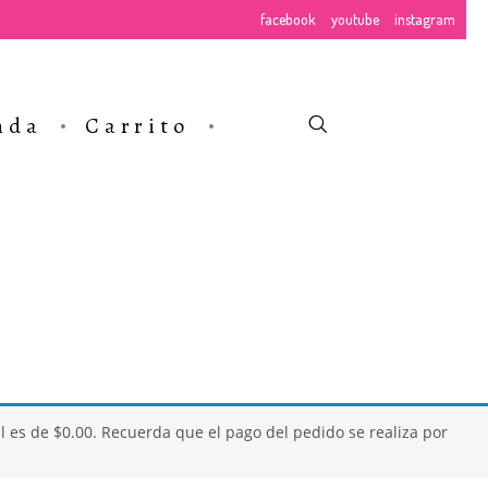
facebook
youtube
instagram
nda
Carrito
al es de
$
0.00
. Recuerda que el pago del pedido se realiza por
NUESTROS
E
CURSOS