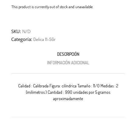
This product is currently out of stock and unavailable.
SKU:
N/D
Categoría:
Delica 11-5Gr
DESCRIPCIÓN
INFORMACIÓN ADICIONAL
Calidad : Calibrada Figura: cilíndrica Tamaño : 11/0 Medidas : 2
(milímetros ) Cantidad : 990 unidades por 5 gramos
aproximadamente
No hay productos en el carrito.
Debes hacer un pedido minimo de
para realizar tu
$
50,000.00
compra, tu pedido actual es de
. Recuerda que el pago del
$
0.00
pedido se realiza por transferencia.