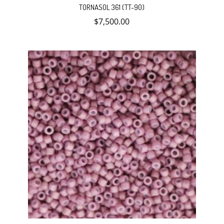
Añadir
TORNASOL 361 (TT-90)
$
7,500.00
al
carrito