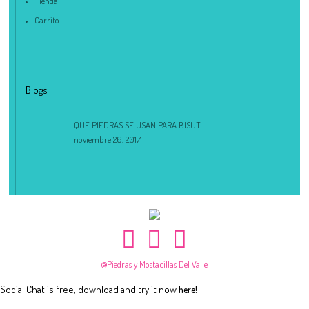
Tienda
Carrito
Blogs
QUE PIEDRAS SE USAN PARA BISUT...
noviembre 26, 2017
@Piedras y Mostacillas Del Valle
Social Chat is free, download and try it now
here!