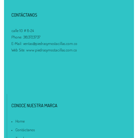
CONTÁCTANOS
calle 10 # 8-24
Phone:
3183723737
E-Mail:
ventas@piedrasymostacillas.com.co
Web Site:
www.piedrasymostacillas.com.co
CONOCE NUESTRA MARCA
Home
Contáctanos