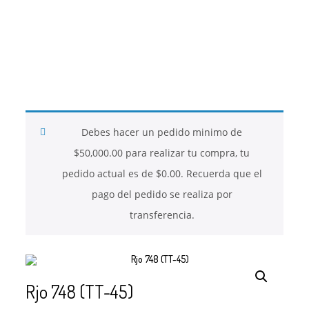
26
26
26
NOVIEMBRE
NOVIEMBRE
NOVIEMBRE
2017
2017
2017
QUE PIEDRAS
QUE ES LA
NUESTROS
SE USAN PARA
MOSTACILLA?
CURSOS
BISUTERÍA Y
Debes hacer un pedido minimo de
JOYERÍA
$
50,000.00
para realizar tu compra, tu
pedido actual es de
$
0.00
. Recuerda que el
pago del pedido se realiza por
transferencia.
Rjo 748 (TT-45)