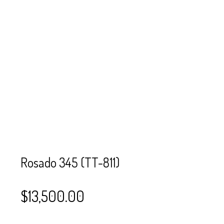
SE USAN PARA
MOSTACILLA?
CURSOS
BISUTERÍA Y
JOYERÍA
Rosado 345 (TT-811)
$
13,500.00