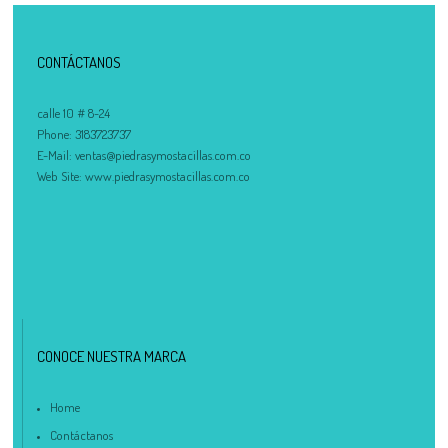
CONTÁCTANOS
calle 10 # 8-24
Phone:
3183723737
E-Mail:
ventas@piedrasymostacillas.com.co
Web Site:
www.piedrasymostacillas.com.co
CONOCE NUESTRA MARCA
Home
Contáctanos