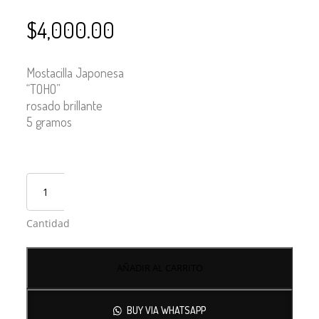
$
4,000.00
Mostacilla Japonesa
“TOHO”
rosado brillante
5 gramos
Cantidad
No hay productos en el carrito.
Debes hacer un pedido minimo de
para realizar tu
$
50,000.00
AÑADIR AL CARRITO
compra, tu pedido actual es de
. Recuerda que el pago del
$
0.00
pedido se realiza por transferencia.
BUY VIA WHATSAPP