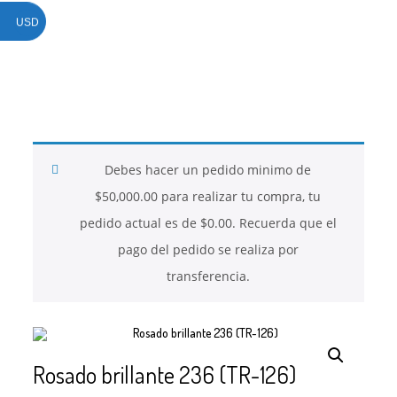
USD
26
26
26
NOVIEMBRE
NOVIEMBRE
NOVIEMBRE
2017
2017
2017
QUE PIEDRAS
QUE ES LA
NUESTROS
SE USAN PARA
MOSTACILLA?
CURSOS
BISUTERÍA Y
Debes hacer un pedido minimo de
JOYERÍA
$
50,000.00
para realizar tu compra, tu
pedido actual es de
$
0.00
. Recuerda que el
pago del pedido se realiza por
transferencia.
Rosado brillante 236 (TR-126)