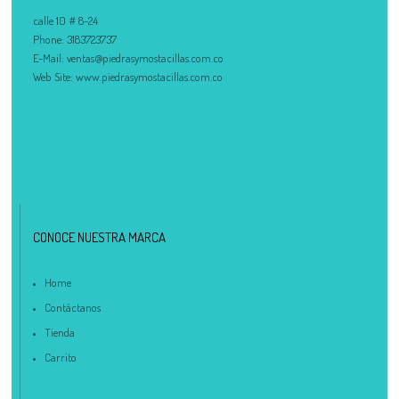
calle 10 # 8-24
Phone:
3183723737
E-Mail:
ventas@piedrasymostacillas.com.co
Web Site:
www.piedrasymostacillas.com.co
CONOCE NUESTRA MARCA
Home
Contáctanos
Tienda
Carrito