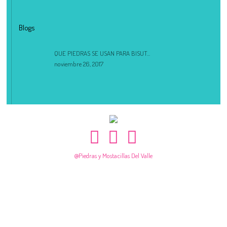
Blogs
QUE PIEDRAS SE USAN PARA BISUT...
noviembre 26, 2017
@Piedras y Mostacillas Del Valle