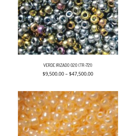
Este
producto
VERDE IRIZADO 020 (TR-721)
tiene
múltiples
$
9,500.00
–
$
47,500.00
variantes.
Las
opciones
se
pueden
elegir
en
la
página
de
producto