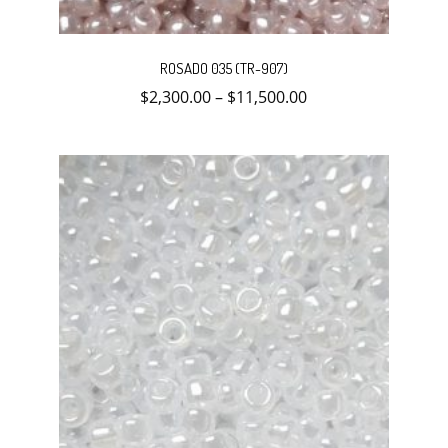
Este
producto
ROSADO 035 (TR-907)
tiene
múltiples
$
2,300.00
–
$
11,500.00
variantes.
Las
opciones
se
pueden
elegir
en
la
página
de
producto