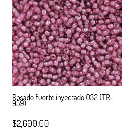
SE USAN PARA
MOSTACILLA?
CURSOS
BISUTERÍA Y
JOYERÍA
Rosado fuerte inyectado 032 (TR-
959)
$
2,600.00