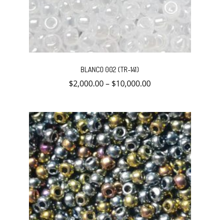
Este
producto
BLANCO 002 (TR-141)
tiene
múltiples
$
2,000.00
–
$
10,000.00
variantes.
Las
opciones
se
pueden
elegir
en
la
página
de
producto