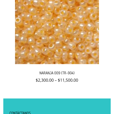
Este
producto
NARANJA 009 (TR-904)
tiene
múltiples
$
2,300.00
–
$
11,500.00
variantes.
Las
opciones
se
pueden
elegir
en
la
CONTÁCTANOS