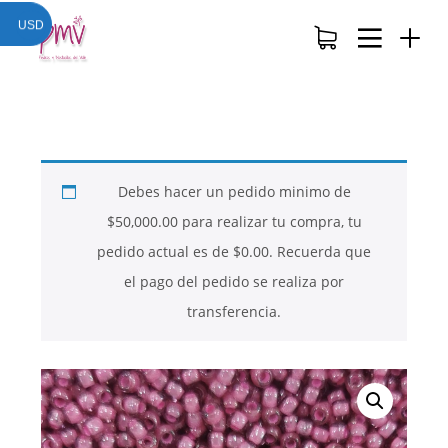
USD
Debes hacer un pedido minimo de
$
50,000.00
para realizar tu compra, tu
pedido actual es de
$
0.00
. Recuerda que
el pago del pedido se realiza por
transferencia.
26
26
26
NOVIEMBRE
NOVIEMBRE
NOVIEMBRE
2017
2017
2017
QUE PIEDRAS
QUE ES LA
NUESTROS