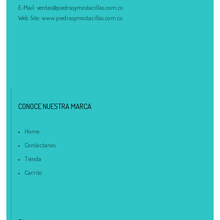
E-Mail:
ventas@piedrasymostacillas.com.co
Web Site:
www.piedrasymostacillas.com.co
CONOCE NUESTRA MARCA
Home
Contáctanos
Tienda
Carrito