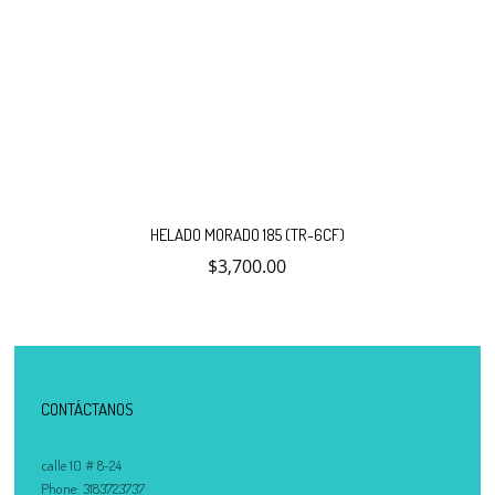
HELADO MORADO 185 (TR-6CF)
$
3,700.00
CONTÁCTANOS
calle 10 # 8-24
Phone:
3183723737