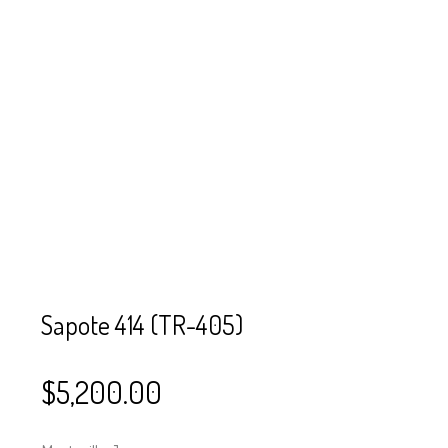
SE USAN PARA
MOSTACILLA?
CURSOS
BISUTERÍA Y
JOYERÍA
Sapote 414 (TR-405)
$
5,200.00