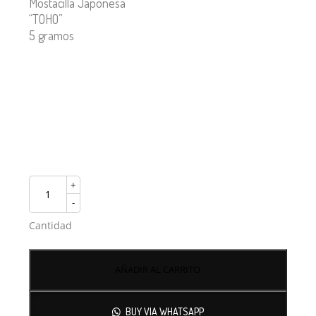
Mostacilla Japonesa
“TOHO”
5 gramos
+
-
Cantidad
AÑADIR AL CARRITO
BUY VIA WHATSAPP