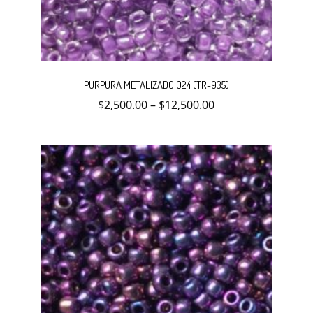
Este
producto
PURPURA METALIZADO 024 (TR-935)
tiene
múltiples
$
2,500.00
–
$
12,500.00
variantes.
Las
opciones
se
pueden
elegir
en
la
página
de
producto