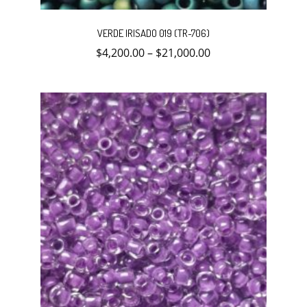
Este
producto
VERDE IRISADO 019 (TR-706)
tiene
múltiples
$
4,200.00
–
$
21,000.00
variantes.
Las
opciones
se
pueden
elegir
en
la
página
de
producto