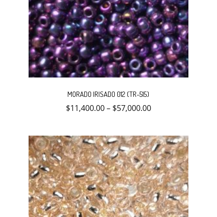
Este
producto
MORADO IRISADO 012 (TR-515)
tiene
múltiples
$
11,400.00
–
$
57,000.00
variantes.
Las
opciones
se
pueden
elegir
en
la
página
de
producto