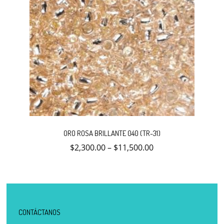
Este
producto
ORO ROSA BRILLANTE 040 (TR-31)
tiene
múltiples
$
2,300.00
–
$
11,500.00
variantes.
Las
opciones
se
pueden
elegir
en
la
CONTÁCTANOS
página
de