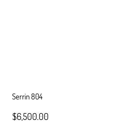
SE USAN PARA
MOSTACILLA?
CURSOS
BISUTERÍA Y
JOYERÍA
Serrin 804
$
6,500.00