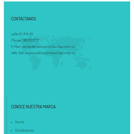
CONTÁCTANOS
calle 10 # 8-24
Phone:
3183723737
E-Mail:
ventas@piedrasymostacillas.com.co
Web Site:
www.piedrasymostacillas.com.co
CONOCE NUESTRA MARCA
Home
Contáctanos