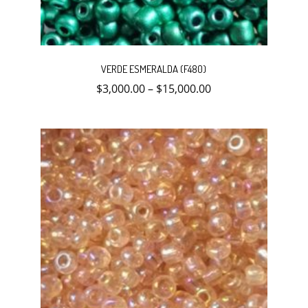
Este
producto
VERDE ESMERALDA (F480)
tiene
múltiples
$
3,000.00
–
$
15,000.00
variantes.
Las
opciones
se
pueden
elegir
en
la
página
de
producto