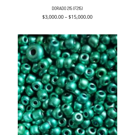
producto
DORADO 215 (F215)
tiene
múltiples
$
3,000.00
–
$
15,000.00
variantes.
Las
opciones
se
pueden
elegir
en
la
página
de
producto