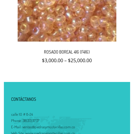
Este
producto
ROSADO BOREAL 416 (F416)
tiene
múltiples
$
3,000.00
–
$
25,000.00
variantes.
Las
opciones
se
pueden
elegir
en
la
CONTÁCTANOS
página
de
producto
calle 10 # 8-24
Phone:
3183723737
E-Mail:
ventas@piedrasymostacillas.com.co
Web Site:
www.piedrasymostacillas.com.co