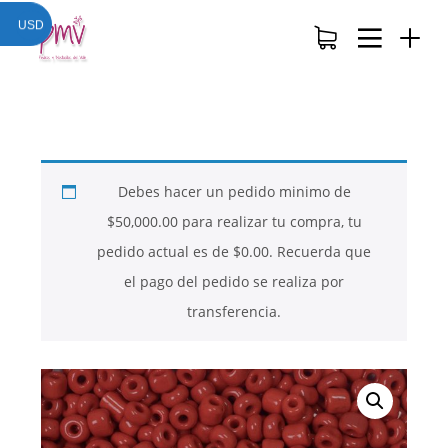
USD
Debes hacer un pedido minimo de
$
50,000.00
para realizar tu compra, tu
pedido actual es de
$
0.00
. Recuerda que
el pago del pedido se realiza por
transferencia.
26
26
26
NOVIEMBRE
NOVIEMBRE
NOVIEMBRE
2017
2017
2017
QUE PIEDRAS
QUE ES LA
NUESTROS