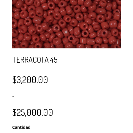
SE USAN PARA
MOSTACILLA?
CURSOS
BISUTERÍA Y
JOYERÍA
TERRACOTA 45
$
3,200.00
–
$
25,000.00
Cantidad