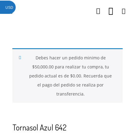
USD
26
26
26
NOVIEMBRE
NOVIEMBRE
NOVIEMBRE
2017
2017
2017
QUE PIEDRAS
QUE ES LA
NUESTROS
SE USAN PARA
MOSTACILLA?
CURSOS
BISUTERÍA Y
Debes hacer un pedido minimo de
JOYERÍA
$
50,000.00
para realizar tu compra, tu
pedido actual es de
$
0.00
. Recuerda que
el pago del pedido se realiza por
transferencia.
Tornasol Azul 642