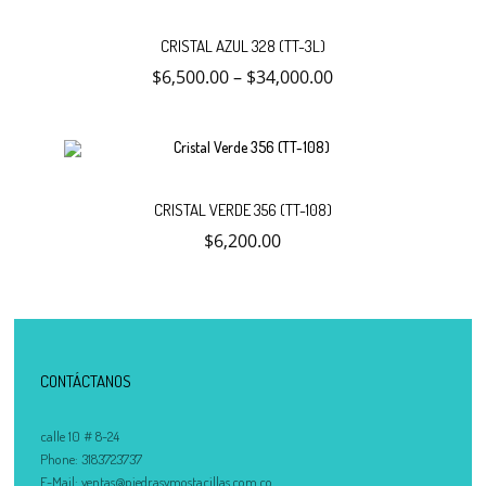
Este
¡OFERTA!
Selecc
producto
CRISTAL AZUL 328 (TT-3L)
tiene
múltiples
$
6,500.00
–
$
34,000.00
variantes.
opcion
Las
opciones
se
pueden
elegir
en
Añadir
la
CRISTAL VERDE 356 (TT-108)
página
$
6,200.00
de
al
producto
carrito
CONTÁCTANOS
calle 10 # 8-24
Phone:
3183723737
E-Mail:
ventas@piedrasymostacillas.com.co