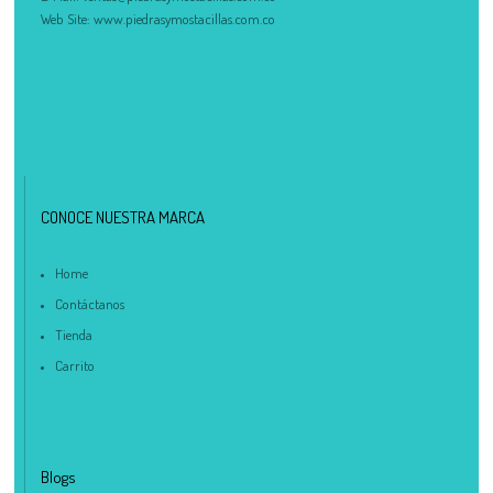
Web Site:
www.piedrasymostacillas.com.co
CONOCE NUESTRA MARCA
Home
Contáctanos
Tienda
Carrito
No hay productos en el carrito.
Blogs
Debes hacer un pedido minimo de
para realizar tu
$
50,000.00