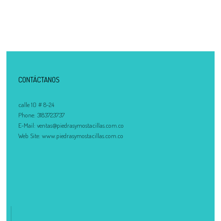
CONTÁCTANOS
calle 10 # 8-24
Phone:
3183723737
E-Mail:
ventas@piedrasymostacillas.com.co
Web Site:
www.piedrasymostacillas.com.co