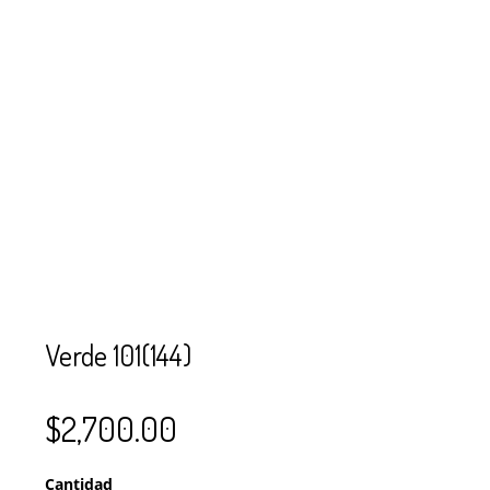
SE USAN PARA
MOSTACILLA?
CURSOS
BISUTERÍA Y
JOYERÍA
Verde 101(144)
$
2,700.00
Cantidad