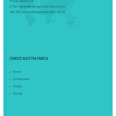
Phone:
3183723737
E-Mail:
ventas@piedrasymostacillas.com.co
Web Site:
www.piedrasymostacillas.com.co
CONOCE NUESTRA MARCA
Home
Contáctanos
Tienda
Carrito