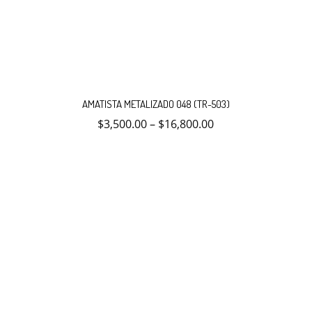
Este
producto
AMATISTA METALIZADO 048 (TR-503)
tiene
múltiples
$
3,500.00
–
$
16,800.00
variantes.
Las
opciones
se
pueden
elegir
en
la
página
de
producto