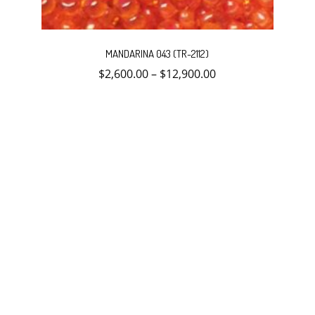
Este
producto
MANDARINA 043 (TR-2112)
tiene
múltiples
$
2,600.00
–
$
12,900.00
variantes.
Las
opciones
se
pueden
elegir
en
la
página
de
producto