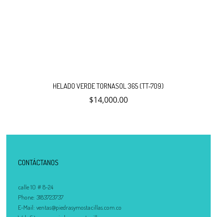
HELADO VERDE TORNASOL 365 (TT-709)
$
14,000.00
CONTÁCTANOS
calle 10 # 8-24
Phone:
3183723737
E-Mail:
ventas@piedrasymostacillas.com.co