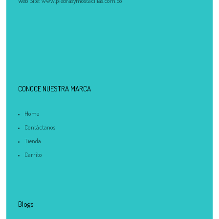
Web Site:
www.piedrasymostacillas.com.co
CONOCE NUESTRA MARCA
Home
Contáctanos
Tienda
Carrito
Blogs