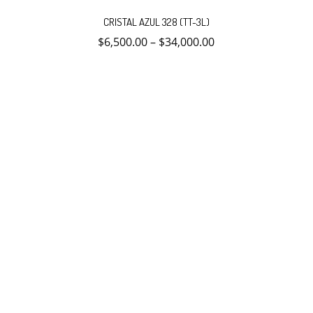
Este
producto
CRISTAL AZUL 328 (TT-3L)
tiene
múltiples
$
6,500.00
–
$
34,000.00
variantes.
Las
opciones
se
pueden
elegir
en
la
página
de
producto