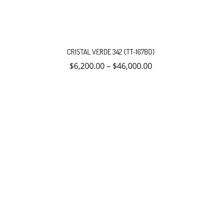
Este
producto
CRISTAL VERDE 342 (TT-167BD)
tiene
múltiples
$
6,200.00
–
$
46,000.00
variantes.
Las
opciones
se
pueden
elegir
en
la
página
de
producto