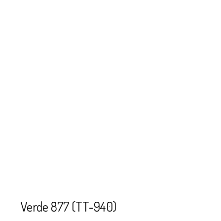
SE USAN PARA
MOSTACILLA?
CURSOS
BISUTERÍA Y
JOYERÍA
Verde 877 (TT-940)