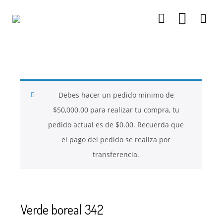
26
26
26
NOVIEMBRE
NOVIEMBRE
NOVIEMBRE
2017
2017
2017
QUE PIEDRAS
QUE ES LA
NUESTROS
SE USAN PARA
MOSTACILLA?
CURSOS
BISUTERÍA Y
Debes hacer un pedido minimo de
JOYERÍA
$
50,000.00
para realizar tu compra, tu
pedido actual es de
$
0.00
. Recuerda que
el pago del pedido se realiza por
transferencia.
Verde boreal 342