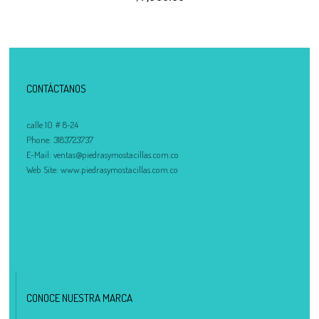
CONTÁCTANOS
calle 10 # 8-24
Phone:
3183723737
E-Mail:
ventas@piedrasymostacillas.com.co
Web Site:
www.piedrasymostacillas.com.co
CONOCE NUESTRA MARCA