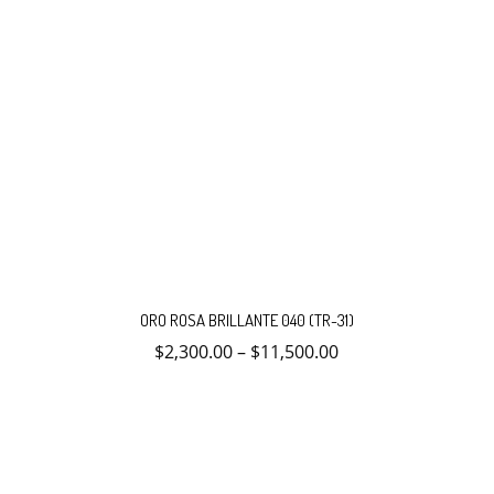
Este
producto
ORO ROSA BRILLANTE 040 (TR-31)
tiene
múltiples
$
2,300.00
–
$
11,500.00
variantes.
Las
opciones
se
pueden
elegir
en
la