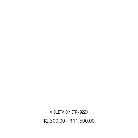
página
de
producto
Este
producto
VIOLETA 014 (TR-922)
tiene
múltiples
$
2,300.00
–
$
11,500.00
variantes.
Las
opciones
se