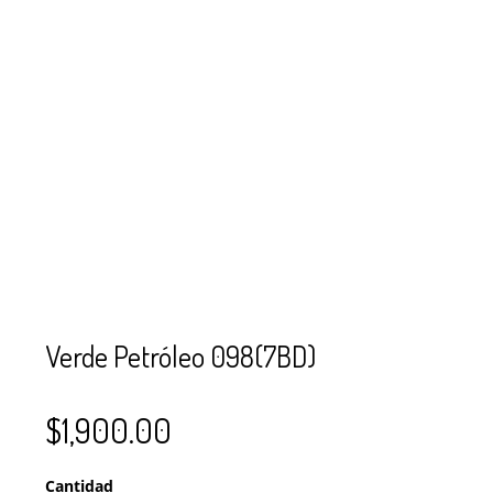
SE USAN PARA
MOSTACILLA?
CURSOS
BISUTERÍA Y
JOYERÍA
Verde Petróleo 098(7BD)
$
1,900.00
Cantidad