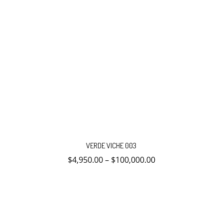
Este
producto
VERDE VICHE 003
tiene
múltiples
$
4,950.00
–
$
100,000.00
variantes.
Las
opciones
se
pueden
elegir
en
la