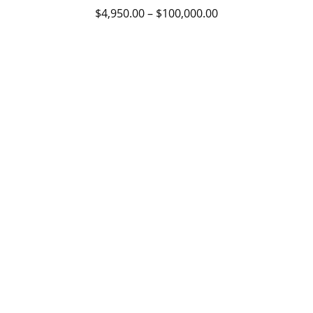
múltiples
$
4,950.00
–
$
100,000.00
variantes.
Las
opciones
se
pueden
elegir
en
la
página
de
producto