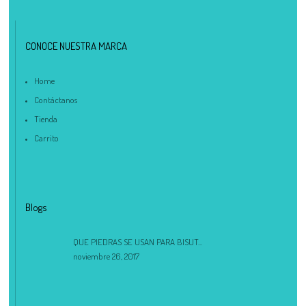
CONOCE NUESTRA MARCA
Home
Contáctanos
Tienda
Carrito
Blogs
QUE PIEDRAS SE USAN PARA BISUT...
noviembre 26, 2017