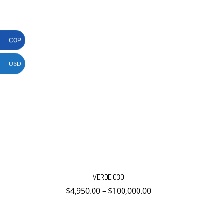
página
de
producto
COP
USD
Este
producto
VERDE 030
tiene
múltiples
$
4,950.00
–
$
100,000.00
variantes.
Las
opciones