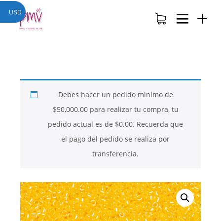
USD
Debes hacer un pedido minimo de
$
50,000.00
para realizar tu compra, tu
pedido actual es de
$
0.00
. Recuerda que
el pago del pedido se realiza por
transferencia.
26
26
26
NOVIEMBRE
NOVIEMBRE
NOVIEMBRE
2017
2017
2017
QUE PIEDRAS
QUE ES LA
NUESTROS