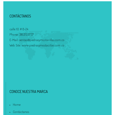
CONTÁCTANOS
calle 10 # 8-24
Phone:
3183723737
E-Mail:
ventas@piedrasymostacillas.com.co
Web Site:
www.piedrasymostacillas.com.co
CONOCE NUESTRA MARCA
Home
Contáctanos