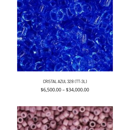
Este
producto
CRISTAL AZUL 328 (TT-3L)
tiene
múltiples
$
6,500.00
–
$
34,000.00
variantes.
Las
opciones
se
pueden
elegir
en
la
página