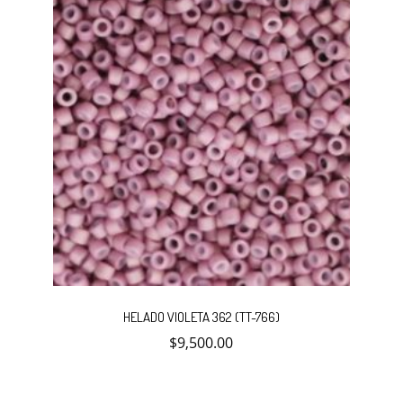
de
producto
HELADO VIOLETA 362 (TT-766)
$
9,500.00