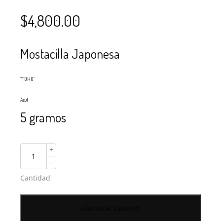
$
4,800.00
Mostacilla Japonesa
“TOHO”
Azul
5 gramos
+
-
Cantidad
AÑADIR AL CARRITO