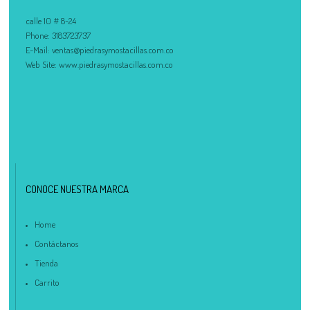
calle 10 # 8-24
Phone:
3183723737
E-Mail:
ventas@piedrasymostacillas.com.co
Web Site:
www.piedrasymostacillas.com.co
CONOCE NUESTRA MARCA
Home
Contáctanos
Tienda
Carrito