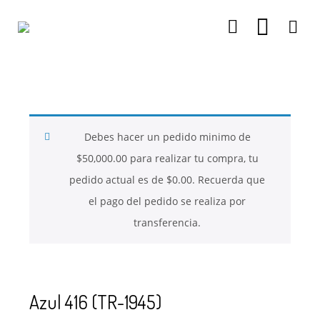
26
26
26
NOVIEMBRE
NOVIEMBRE
NOVIEMBRE
2017
2017
2017
QUE PIEDRAS
QUE ES LA
NUESTROS
SE USAN PARA
MOSTACILLA?
CURSOS
BISUTERÍA Y
Debes hacer un pedido minimo de
JOYERÍA
$
50,000.00
para realizar tu compra, tu
pedido actual es de
$
0.00
. Recuerda que
el pago del pedido se realiza por
transferencia.
Azul 416 (TR-1945)