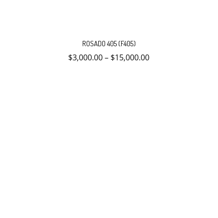
Este
producto
ROSADO 405 (F405)
tiene
múltiples
$
3,000.00
–
$
15,000.00
variantes.
Las
opciones
se
pueden
elegir
en
la
página
de
producto