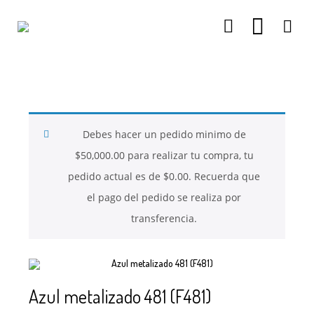
26
26
26
NOVIEMBRE
NOVIEMBRE
NOVIEMBRE
2017
2017
2017
QUE PIEDRAS
QUE ES LA
NUESTROS
SE USAN PARA
MOSTACILLA?
CURSOS
BISUTERÍA Y
Debes hacer un pedido minimo de
JOYERÍA
$
50,000.00
para realizar tu compra, tu
pedido actual es de
$
0.00
. Recuerda que
el pago del pedido se realiza por
transferencia.
Azul metalizado 481 (F481)