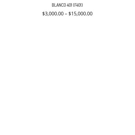
producto
BLANCO 401 (F401)
tiene
múltiples
$
3,000.00
–
$
15,000.00
variantes.
Las
opciones
se
pueden
elegir
en
la
página
de
producto