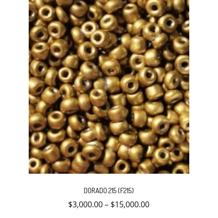
Este
producto
DORADO 215 (F215)
tiene
múltiples
$
3,000.00
–
$
15,000.00
variantes.
Las