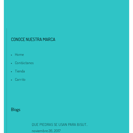
CONOCE NUESTRA MARCA
Home
Contáctanos
Tienda
Carrito
Blogs
QUE PIEDRAS SE USAN PARA BISUT...
noviembre 26, 2017