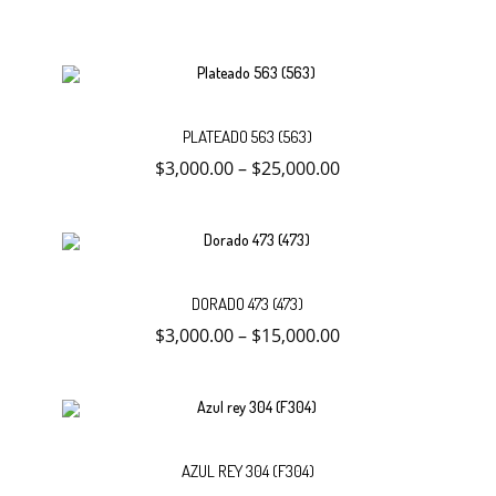
Este
Selecc
producto
PLATEADO 563 (563)
tiene
múltiples
$
3,000.00
–
$
25,000.00
variantes.
opcio
Las
opciones
se
pueden
elegir
Este
en
Selecc
producto
la
DORADO 473 (473)
tiene
página
múltiples
$
3,000.00
–
$
15,000.00
de
variantes.
opcio
producto
Las
opciones
se
pueden
elegir
Este
en
Selecc
producto
la
AZUL REY 304 (F304)
tiene
página
múltiples