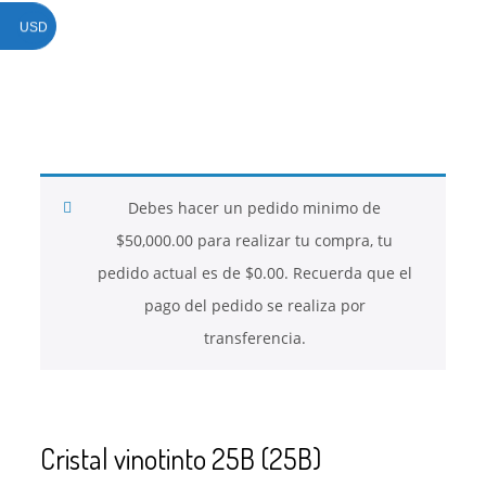
USD
26
26
26
NOVIEMBRE
NOVIEMBRE
NOVIEMBRE
2017
2017
2017
QUE PIEDRAS
QUE ES LA
NUESTROS
SE USAN PARA
MOSTACILLA?
CURSOS
BISUTERÍA Y
Debes hacer un pedido minimo de
JOYERÍA
$
50,000.00
para realizar tu compra, tu
pedido actual es de
$
0.00
. Recuerda que el
pago del pedido se realiza por
transferencia.
Cristal vinotinto 25B (25B)