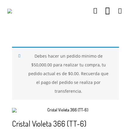
26
26
26
NOVIEMBRE
NOVIEMBRE
NOVIEMBRE
2017
2017
2017
QUE PIEDRAS
QUE ES LA
NUESTROS
SE USAN PARA
MOSTACILLA?
CURSOS
BISUTERÍA Y
Debes hacer un pedido minimo de
JOYERÍA
$
50,000.00
para realizar tu compra, tu
pedido actual es de
$
0.00
. Recuerda que
el pago del pedido se realiza por
transferencia.
Cristal Violeta 366 (TT-6)