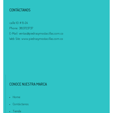
CONTÁCTANOS
calle 10 # 8-24
Phone:
3183723737
E-Mail:
ventas@piedrasymostacillas.com.co
Web Site:
www.piedrasymostacillas.com.co
CONOCE NUESTRA MARCA
Home
Contáctanos
Tienda