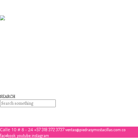
26
noviembre
2017
QUE PIEDRAS SE USAN PARA BISUTERÍA Y JOYERÍA
26
noviembre
2017
Que es la mostacilla?
26
noviembre
2017
Nuestros Cursos
SEARCH
No hay productos en el carrito.
Debes hacer un pedido minimo de
para realizar tu com
$
50,000.00
Calle 10 # 8 - 24
+57 318 372 3737
ventas@piedrasymostacillas.com.co
facebook
youtube
instagram