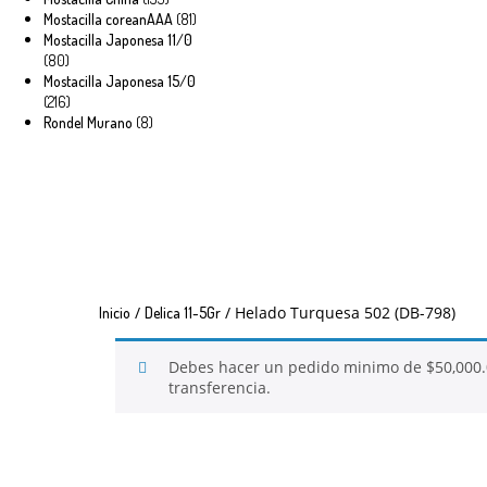
productos
81
Mostacilla coreanAAA
81
productos
Mostacilla Japonesa 11/0
80
80
productos
Mostacilla Japonesa 15/0
216
216
productos
8
Rondel Murano
8
productos
/
/ Helado Turquesa 502 (DB-798)
Inicio
Delica 11-5Gr
Debes hacer un pedido minimo de
$
50,000
transferencia.