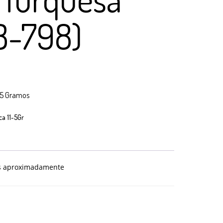
B-798)
a 5 Gramos
ca 11-5Gr
os aproximadamente