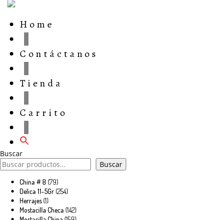
Home
Contáctanos
Tienda
Carrito
Buscar
Buscar
79
China # 8
79
productos
254
Delica 11-5Gr
254
productos
1
Herrajes
1
producto
142
Mostacilla Checa
142
productos
159
Mostacilla China
159