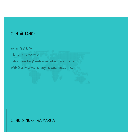
CONTÁCTANOS
calle 10 # 8-24
Phone:
3183723737
E-Mail:
ventas@piedrasymostacillas.com.co
Web Site:
www.piedrasymostacillas.com.co
CONOCE NUESTRA MARCA