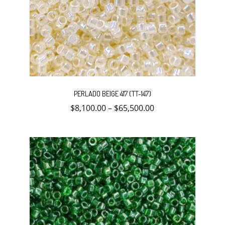
Este
producto
PERLADO BEIGE 417 (TT-147)
tiene
múltiples
$
8,100.00
–
$
65,500.00
variantes.
Las
opciones
se
pueden
elegir
en
la
página
de
producto