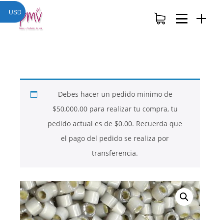
USD
Debes hacer un pedido minimo de
$
50,000.00
para realizar tu compra, tu
pedido actual es de
$
0.00
. Recuerda que
el pago del pedido se realiza por
transferencia.
26
26
26
NOVIEMBRE
NOVIEMBRE
NOVIEMBRE
2017
2017
2017
QUE PIEDRAS
QUE ES LA
NUESTROS