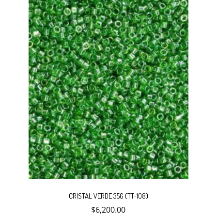
elegir
en
la
página
de
producto
CRISTAL VERDE 356 (TT-108)
$
6,200.00