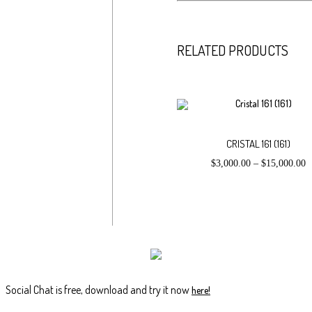
RELATED PRODUCTS
Este
producto
CRISTAL 161 (161)
tiene
múltiples
$
3,000.00
–
$
15,000.00
variantes.
Las
opciones
se
pueden
elegir
en
la
página
de
Social Chat is free, download and try it now
here!
producto