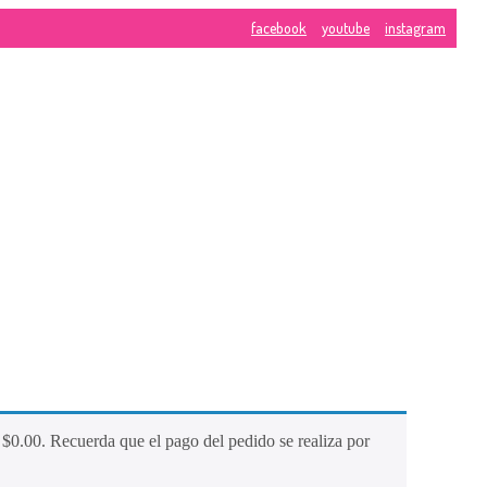
facebook
youtube
instagram
CONTÁ
calle
10
CONOC
#
NUEST
MARCA
8-
24
Blogs
Home
Phone:
31837237
Contáct
E-
e
$
0.00
. Recuerda que el pago del pedido se realiza por
Mail:
ventas@p
Tienda