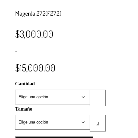
Web
Carrito
Magenta 272(F272)
Site:
www.pied
$
3,000.00
–
$
15,000.00
Cantidad
Tamaño