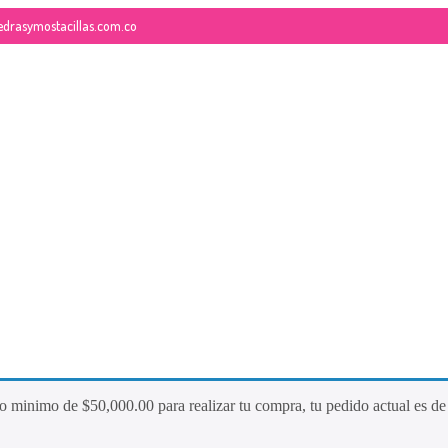
edrasymostacillas.com.co
26
QUE ES LA MOSTACILLA?
NOVIEMBRE
2017
do minimo de
$
50,000.00
para realizar tu compra, tu pedido actual es d