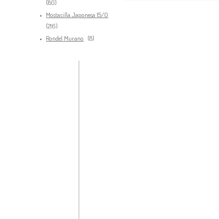
80
80
productos
Mostacilla Japonesa 15/0
216
216
productos
8
Rondel Murano
8
productos