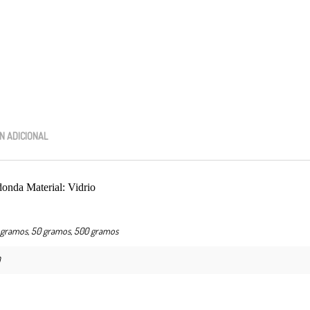
No hay productos en el carrito.
.00
$
0.00
para realizar tu compra, tu pedido actual es de
. Recuerda que 
N ADICIONAL
donda Material: Vidrio
gramos, 50 gramos, 500 gramos