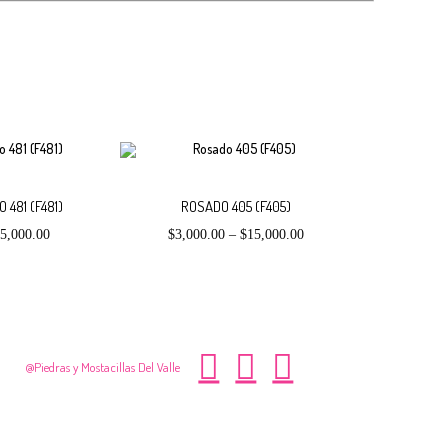
te
Este
Seleccionar
Selecciona
oducto
producto
 481 (F481)
ROSADO 405 (F405)
ne
tiene
ltiples
múltiples
5,000.00
$
3,000.00
–
$
15,000.00
opciones
opciones
iantes.
variantes.
s
Las
ciones
opciones
se
eden
pueden
gir
elegir
en
@Piedras y Mostacillas Del Valle
la
gina
página
de
oducto
producto