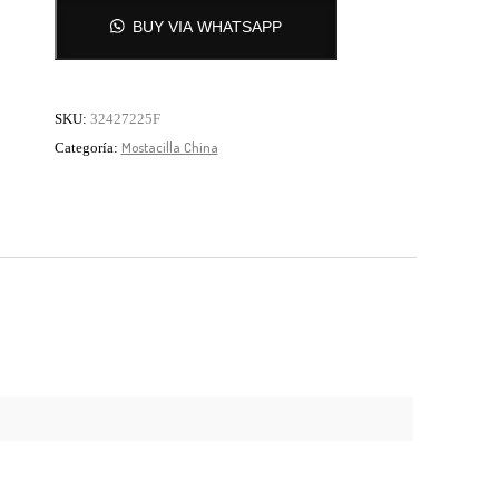
BUY VIA WHATSAPP
SKU:
32427225F
el pago del pedido se realiza por transferencia.
Mostacilla China
Categoría: