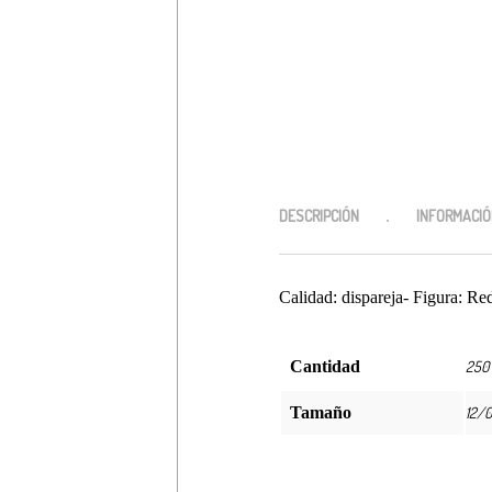
$
50,000
Debes hacer un pedido minimo de
DESCRIPCIÓN
INFORMACIÓ
Calidad: dispareja- Figura: Re
Cantidad
250 
Tamaño
12/0