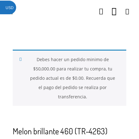
USD
26
26
26
NOVIEMBRE
NOVIEMBRE
NOVIEMBRE
2017
2017
2017
QUE PIEDRAS
QUE ES LA
NUESTROS
SE USAN PARA
MOSTACILLA?
CURSOS
BISUTERÍA Y
Debes hacer un pedido minimo de
JOYERÍA
$
50,000.00
para realizar tu compra, tu
pedido actual es de
$
0.00
. Recuerda que
el pago del pedido se realiza por
transferencia.
Melon brillante 460 (TR-4263)