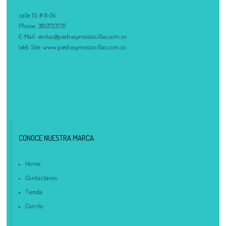
calle 10 # 8-24
Phone:
3183723737
E-Mail:
ventas@piedrasymostacillas.com.co
Web Site:
www.piedrasymostacillas.com.co
CONOCE NUESTRA MARCA
Home
Contáctanos
Tienda
Carrito