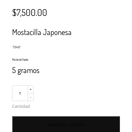
$
7,500.00
Mostacilla Japonesa
“TOHO”
Melon brillante
5 gramos
+
-
Cantidad
AÑADIR AL CARRITO