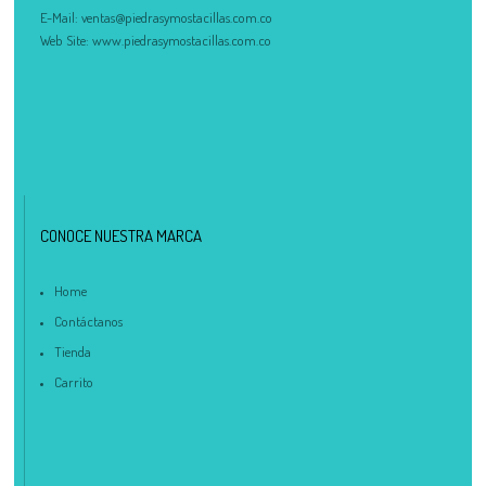
E-Mail:
ventas@piedrasymostacillas.com.co
Web Site:
www.piedrasymostacillas.com.co
CONOCE NUESTRA MARCA
Home
Contáctanos
Tienda
Carrito