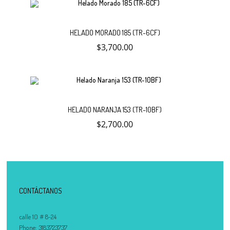
carrito
Añadir
HELADO MORADO 185 (TR-6CF)
$
3,700.00
al
carrito
Añadir
HELADO NARANJA 153 (TR-10BF)
$
2,700.00
al
carrito
CONTÁCTANOS
calle 10 # 8-24
Phone:
3183723737