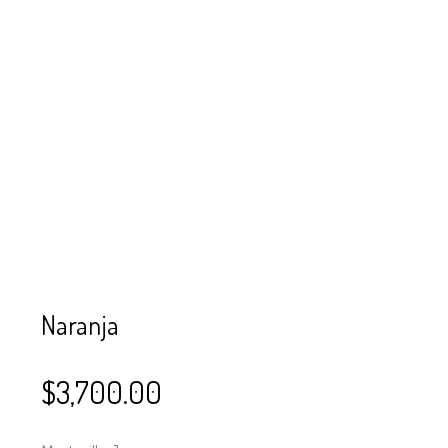
SE USAN PARA
MOSTACILLA?
CURSOS
BISUTERÍA Y
JOYERÍA
Naranja
$
3,700.00