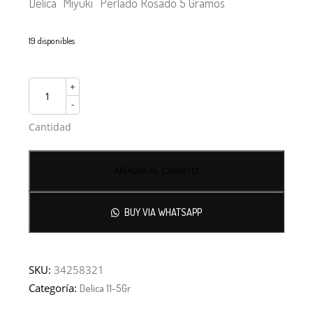
Delica “Miyuki” Perlado Rosado 5 Gramos
19 disponibles
+
-
Cantidad
AÑADIR AL CARRITO
BUY VIA WHATSAPP
SKU:
34258321
Categoría:
Delica 11-5Gr