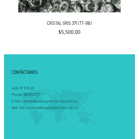
CRISTAL GRIS 371 (TT-9B)
$
5,500.00
CONTÁCTANOS
calle 10 # 8-24
Phone:
3183723737
E-Mail:
ventas@piedrasymostacillas.com.co
Web Site:
www.piedrasymostacillas.com.co