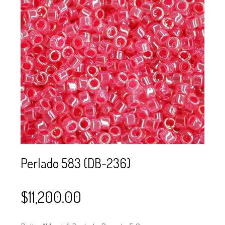
SE USAN PARA
MOSTACILLA?
CURSOS
BISUTERÍA Y
JOYERÍA
Perlado 583 (DB-236)
$
11,200.00