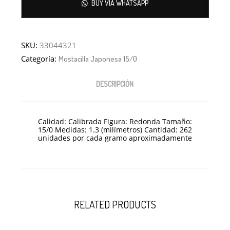
BUY VIA WHATSAPP
SKU:
33044321
Categoría:
Mostacilla Japonesa 15/0
DESCRIPCIÓN
Calidad: Calibrada Figura: Redonda Tamaño:
15/0 Medidas: 1.3 (milímetros) Cantidad: 262
unidades por cada gramo aproximadamente
No hay productos en el carrito.
Debes hacer un pedido minimo de
para realizar tu
$
50,000.00
compra, tu pedido actual es de
. Recuerda que el pago del
$
0.00
pedido se realiza por transferencia.
RELATED PRODUCTS