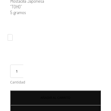
Mostacilla Japonesa
“TOHO”
5 gramos
Cantidad
AÑADIR AL CARRITO