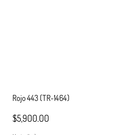
SE USAN PARA
MOSTACILLA?
CURSOS
BISUTERÍA Y
JOYERÍA
Rojo 443 (TR-1464)
$
5,900.00