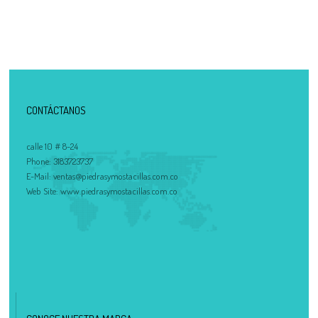
CONTÁCTANOS
calle 10 # 8-24
Phone:
3183723737
E-Mail:
ventas@piedrasymostacillas.com.co
Web Site:
www.piedrasymostacillas.com.co