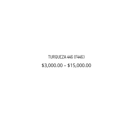
Este
producto
TURQUEZA 446 (F446)
tiene
múltiples
$
3,000.00
–
$
15,000.00
variantes.
Las
opciones
se
pueden
elegir
en
la
página
de
producto