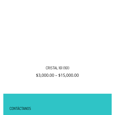
Este
producto
CRISTAL 161 (161)
tiene
múltiples
$
3,000.00
–
$
15,000.00
variantes.
Las
opciones
se
pueden
elegir
en
la
CONTÁCTANOS
página
de