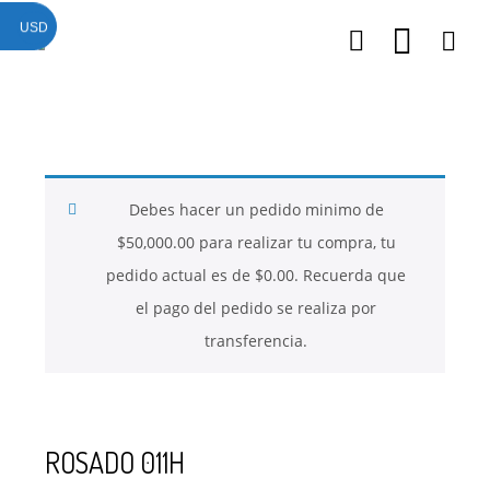
USD
26
26
26
NOVIEMBRE
NOVIEMBRE
NOVIEMBRE
2017
2017
2017
QUE PIEDRAS
QUE ES LA
NUESTROS
SE USAN PARA
MOSTACILLA?
CURSOS
BISUTERÍA Y
Debes hacer un pedido minimo de
JOYERÍA
$
50,000.00
para realizar tu compra, tu
pedido actual es de
$
0.00
. Recuerda que
el pago del pedido se realiza por
transferencia.
ROSADO 011H