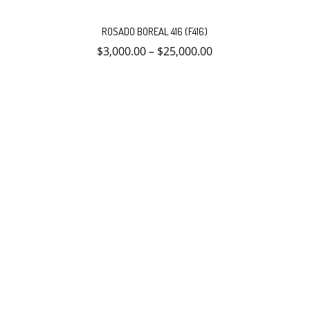
Este
producto
ROSADO BOREAL 416 (F416)
tiene
múltiples
$
3,000.00
–
$
25,000.00
variantes.
Las
opciones
se
pueden
elegir
en
la
página
de
producto