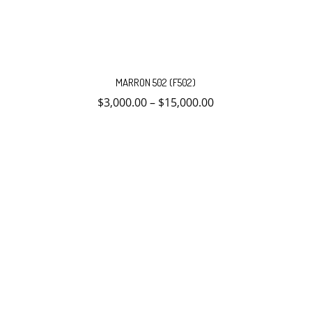
Este
producto
MARRON 502 (F502)
tiene
múltiples
$
3,000.00
–
$
15,000.00
variantes.
Las
opciones
se
pueden
elegir
en
la
página
de
producto