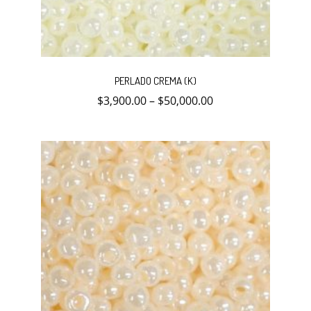
Este
producto
PERLADO CREMA (K)
tiene
múltiples
$
3,900.00
–
$
50,000.00
variantes.
Las
opciones
se
pueden
elegir
en
la
página
de
producto