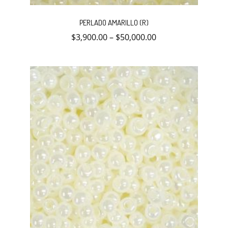
Este
producto
PERLADO AMARILLO (R)
tiene
múltiples
$
3,900.00
–
$
50,000.00
variantes.
Las
opciones
se
pueden
elegir
en
la
página
de
producto