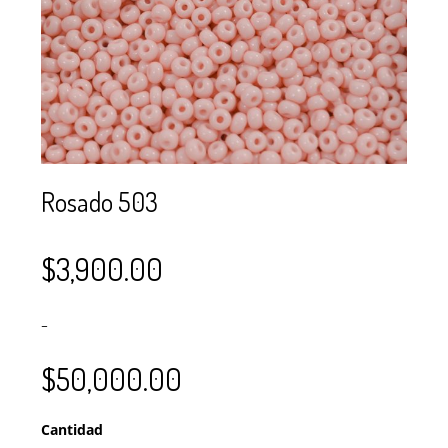
SE USAN PARA
MOSTACILLA?
CURSOS
BISUTERÍA Y
JOYERÍA
Rosado 503
$
3,900.00
–
$
50,000.00
Cantidad