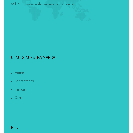
Web Site:
www.piedrasymostacillas.com.co
CONOCE NUESTRA MARCA
Home
Contáctanos
Tienda
Carrito
Blogs