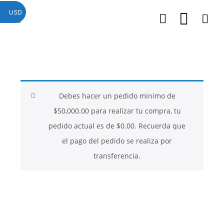
USD
Debes hacer un pedido minimo de
$
50,000.00
para realizar tu compra, tu
pedido actual es de
$
0.00
. Recuerda que
el pago del pedido se realiza por
transferencia.
26
26
26
NOVIEMBRE
NOVIEMBRE
NOVIEMBRE
2017
2017
2017
QUE PIEDRAS
QUE ES LA
NUESTROS