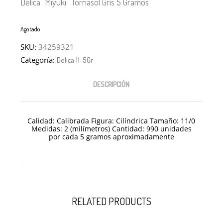
Delica “Miyuki” Tornasol Gris 5 Gramos
Agotado
SKU:
34259321
Categoría:
Delica 11-5Gr
DESCRIPCIÓN
Calidad: Calibrada Figura: Cilíndrica Tamaño: 11/
0
Medidas: 2 (milímetros) Cantidad: 990 unidades
por cada 5 gramos aproximadamente
RELATED PRODUCTS