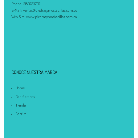
Phone:
3183723737
E-Mail:
ventas@piedrasymostacillas.com.co
Web Site:
www.piedrasymostacillas.com.co
CONOCE NUESTRA MARCA
Home
Contáctanos
Tienda
Carrito