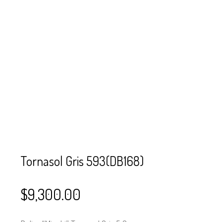
SE USAN PARA
MOSTACILLA?
CURSOS
BISUTERÍA Y
JOYERÍA
Tornasol Gris 593(DB168)
$
9,300.00