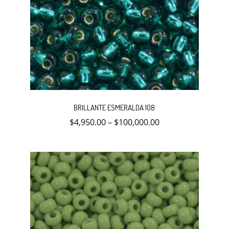
Este
producto
BRILLANTE ESMERALDA 108
tiene
múltiples
$
4,950.00
–
$
100,000.00
variantes.
Las
opciones
se
pueden
elegir
en
la
página
de
producto