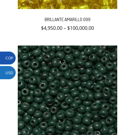
Este
producto
BRILLANTE AMARILLO 099
tiene
múltiples
$
4,950.00
–
$
100,000.00
variantes.
Las
opciones
se
pueden
elegir
COP
en
la
página
USD
de
producto