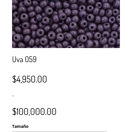
SE USAN PARA
MOSTACILLA?
CURSOS
BISUTERÍA Y
JOYERÍA
Uva 059
$
4,950.00
–
$
100,000.00
Tamaño