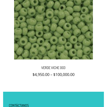
Este
producto
VERDE VICHE 003
tiene
múltiples
$
4,950.00
–
$
100,000.00
variantes.
Las
opciones
se
pueden
elegir
en
la
CONTÁCTANOS
página