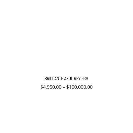
Este
producto
BRILLANTE AZUL REY 039
tiene
múltiples
$
4,950.00
–
$
100,000.00
variantes.
Las
opciones
se
pueden
elegir
en
la
página
de