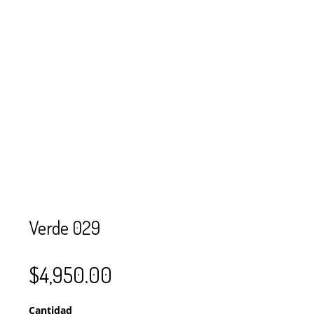
SE USAN PARA
MOSTACILLA?
CURSOS
BISUTERÍA Y
JOYERÍA
Verde 029
$
4,950.00
Cantidad