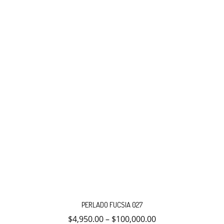
elegir
en
la
página
de
producto
Este
producto
PERLADO FUCSIA 027
tiene
múltiples
$
4,950.00
–
$
100,000.00
variantes.