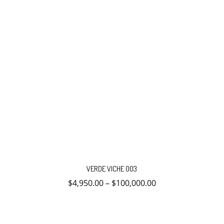
producto
Este
producto
VERDE VICHE 003
tiene
múltiples
$
4,950.00
–
$
100,000.00
variantes.
Las
opciones
se
pueden