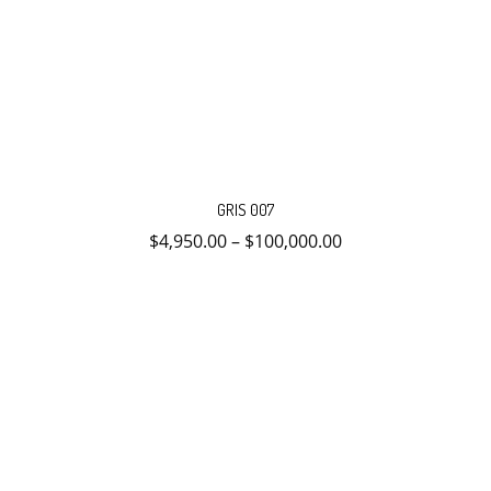
Este
producto
GRIS 007
tiene
múltiples
$
4,950.00
–
$
100,000.00
variantes.
Las
opciones
se
pueden
elegir
en
la
página
de
producto