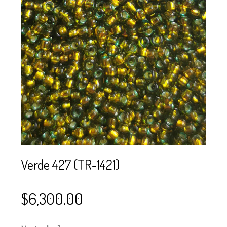
SE USAN PARA
MOSTACILLA?
CURSOS
BISUTERÍA Y
JOYERÍA
Verde 427 (TR-1421)
$
6,300.00