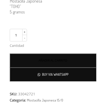
Mostacilla Japonesa
“TOHO”
5 gramos
+
-
Cantidad
AÑADIR AL CARRITO
BUY VIA WHATSAPP
SKU:
33042721
Categoría:
Mostacilla Japonesa 15/0