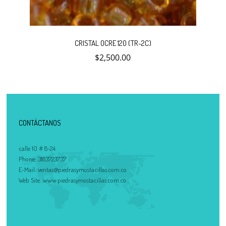
CRISTAL OCRE 120 (TR-2C)
$
2,500.00
CONTÁCTANOS
calle 10 # 8-24
Phone:
3183723737
E-Mail:
ventas@piedrasymostacillas.com.co
Web Site:
www.piedrasymostacillas.com.co