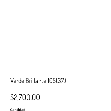
SE USAN PARA
MOSTACILLA?
CURSOS
BISUTERÍA Y
JOYERÍA
Verde Brillante 105(37)
$
2,700.00
Cantidad