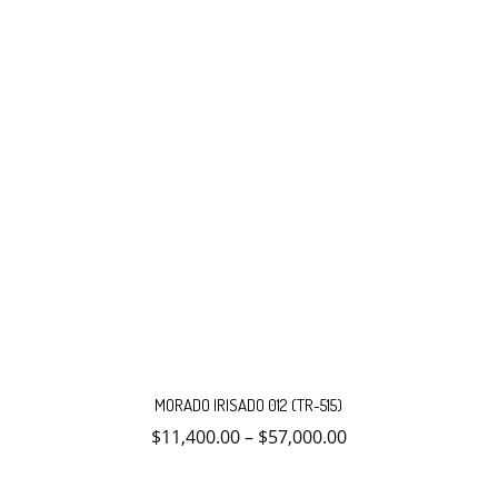
página
de
producto
Este
producto
MORADO IRISADO 012 (TR-515)
tiene
múltiples
$
11,400.00
–
$
57,000.00
variantes.
Las
opciones