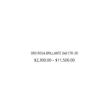
Este
producto
ORO ROSA BRILLANTE 040 (TR-31)
tiene
múltiples
$
2,300.00
–
$
11,500.00
variantes.
Las
opciones
se
pueden
elegir
en
la
página
de
producto