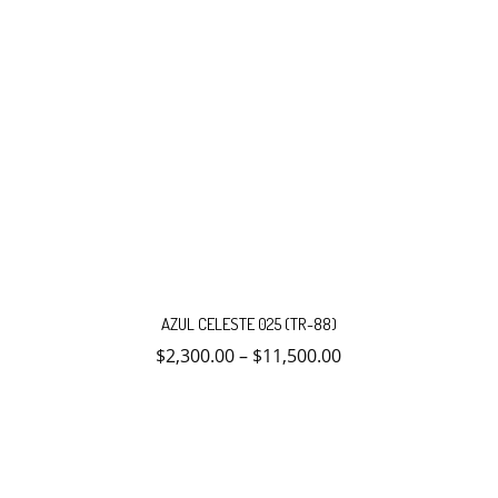
Este
producto
AZUL CELESTE 025 (TR-88)
tiene
múltiples
$
2,300.00
–
$
11,500.00
variantes.
Las
opciones
se
pueden
elegir
en
la