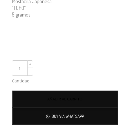
Mostacilla Japonesa
“TOHO”
5 gramos
+
-
Cantidad
AÑADIR AL CARRITO
BUY VIA WHATSAPP