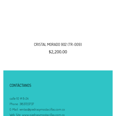
CRISTAL MORADO 902 (TR-009)
$
2,200.00
CONTÁCTANOS
calle 10 # 8-24
Phone:
3183723737
E-Mail:
ventas@piedrasymostacillas.com.co
Web Site:
www.piedrasymostacillas.com.co