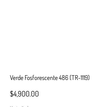
SE USAN PARA
MOSTACILLA?
CURSOS
BISUTERÍA Y
JOYERÍA
Verde Fosforescente 486 (TR-1119)
$
4,900.00