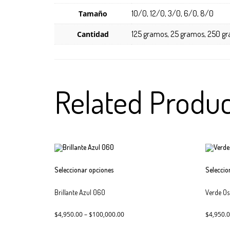
10/0, 12/0, 3/0, 6/0, 8/0
Tamaño
125 gramos, 25 gramos, 250 g
Cantidad
Related Produc
Este
Seleccionar opciones
Seleccio
producto
tiene
Brillante Azul 060
múltiples
Verde O
variantes.
Las
$
4,950.00
–
$
100,000.00
$
4,950.
opciones