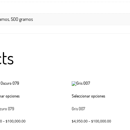
ramos, 500 gramos
ts
Este
Este
nar opciones
Seleccionar opciones
producto
producto
tiene
tiene
scuro 079
múltiples
Gris 007
múltiples
variantes.
variantes.
Las
Las
00
–
$
100,000.00
$
4,950.00
–
$
100,000.00
opciones
opciones