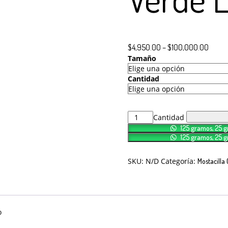
$
4,950.00
–
$
100,000.00
Tamaño
Cantidad
Cantidad
125 gramos, 25 
125 gramos, 25 
SKU:
N/D
Categoría:
Mostacilla
o