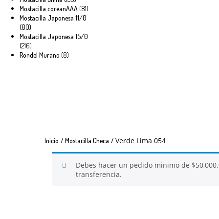
productos
81
Mostacilla coreanAAA
81
productos
Mostacilla Japonesa 11/0
80
80
productos
Mostacilla Japonesa 15/0
216
216
productos
8
Rondel Murano
8
productos
/
/ Verde Lima 054
Inicio
Mostacilla Checa
Debes hacer un pedido minimo de
$
50,000
transferencia.