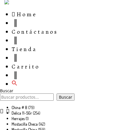
Home
Contáctanos
Tienda
Carrito
Buscar
Buscar
79
China # 8
79
productos
254
Delica 11-5Gr
254
productos
1
Herrajes
1
producto
142
Mostacilla Checa
142
productos
159
Mostacilla China
159