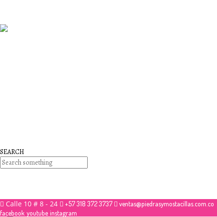
26
noviembre
2017
QUE PIEDRAS SE USAN PARA BISUTERÍA Y JOYERÍA
26
noviembre
2017
Que es la mostacilla?
26
noviembre
2017
Nuestros Cursos
SEARCH
No hay productos en el carrito.
Debes hacer un pedido minimo de
para realizar tu com
$
50,000.00
Calle 10 # 8 - 24
+57 318 372 3737
ventas@piedrasymostacillas.com.co
facebook
youtube
instagram