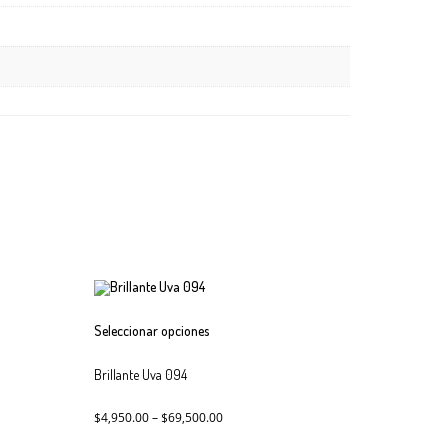
Este
Seleccionar opciones
producto
tiene
Brillante Uva 094
múltiples
variantes.
Las
$
4,950.00
–
$
69,500.00
opciones