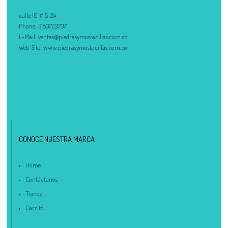
calle 10 # 8-24
Phone:
3183723737
E-Mail:
ventas@piedrasymostacillas.com.co
Web Site:
www.piedrasymostacillas.com.co
CONOCE NUESTRA MARCA
Home
Contáctanos
Tienda
Carrito