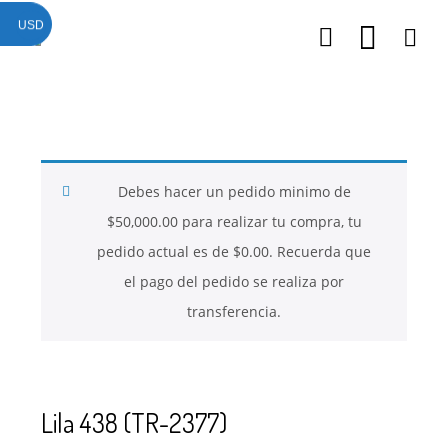
USD
26
26
26
NOVIEMBRE
NOVIEMBRE
NOVIEMBRE
2017
2017
2017
QUE PIEDRAS
QUE ES LA
NUESTROS
SE USAN PARA
MOSTACILLA?
CURSOS
BISUTERÍA Y
Debes hacer un pedido minimo de
JOYERÍA
$
50,000.00
para realizar tu compra, tu
pedido actual es de
$
0.00
. Recuerda que
el pago del pedido se realiza por
transferencia.
Lila 438 (TR-2377)