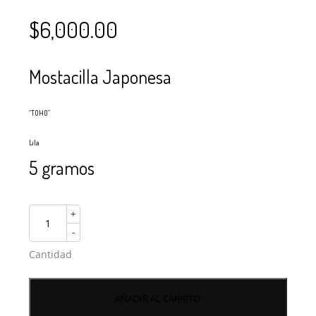
$
6,000.00
Mostacilla Japonesa
“TOHO”
Lila
5 gramos
+
-
Cantidad
AÑADIR AL CARRITO